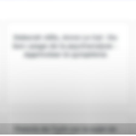
Deborah Allio, Anne Le Gal : Du
bon usage de la psychanalyse –
Apprivoiser le symptôme
Théorie de Turin sur le sujet de