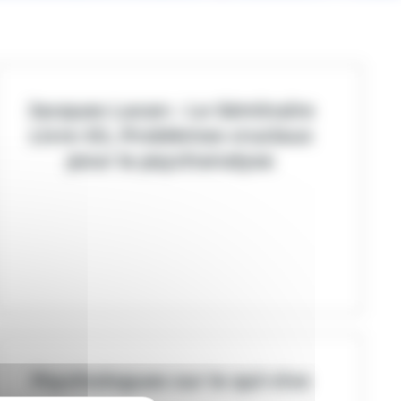
Jacques Lacan : Le Séminaire
Livre XII, Problèmes cruciaux
pour la psychanalyse
Psychologues sur le qui-vive