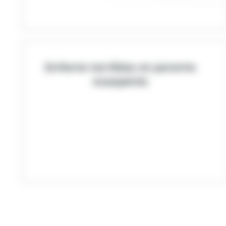
Enfants terribles et parents
exaspérés