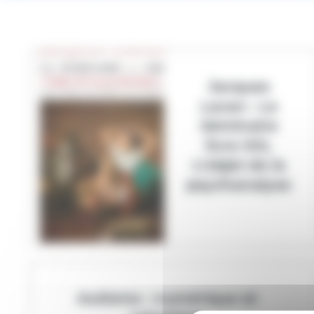
Jacques
Lacan : Le
Séminaire
livre XIII,
L’objet de la
psychanalyse
Autisme : numérique et