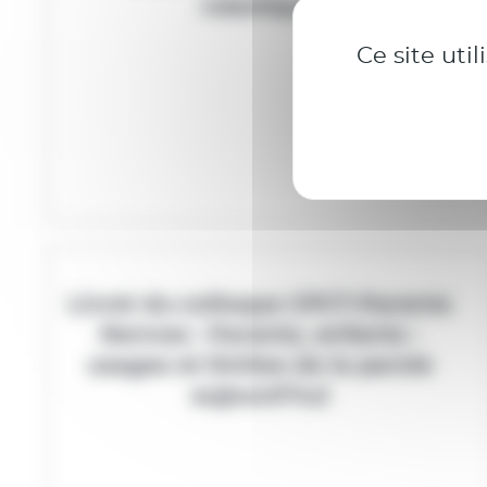
robotique
Ce site uti
Livret du colloque CPCT-Parents
Rennes : Parents, enfants :
usages et limites de la parole
aujourd’hui