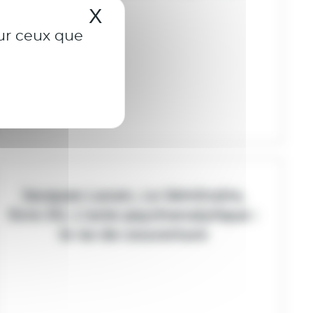
X
Masquer le bandeau de
sur ceux que
Jacques Lacan, Le Séminaire,
livre XV, L’acte psychanalytique :
le 4e de couverture