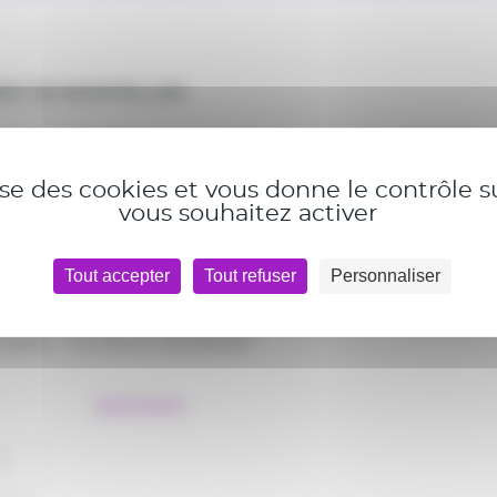
ENT DE MONTPELLIER
U
FORCA POUR L
’
U
PJL
lise des cookies et vous donne le contrôle 
vous souhaitez activer
minaire XXIII
Tout accepter
Tout refuser
Personnaliser
 dimanche 22 mai 2011
ongrès – Le Corum,
Montpellier
Sommaire