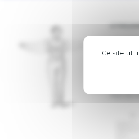
LE PARLEM
J
OURNÉES
Ce site uti
Autour du Sé
samedi 21 et
Palais des C