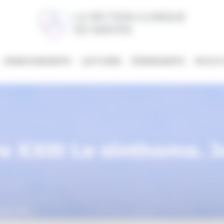
ENSEIGNEMENTS
LECTURES
ÉVÈNEMENTS
NOUS 
e XXIII Le sinthome. 
rnée UPJL