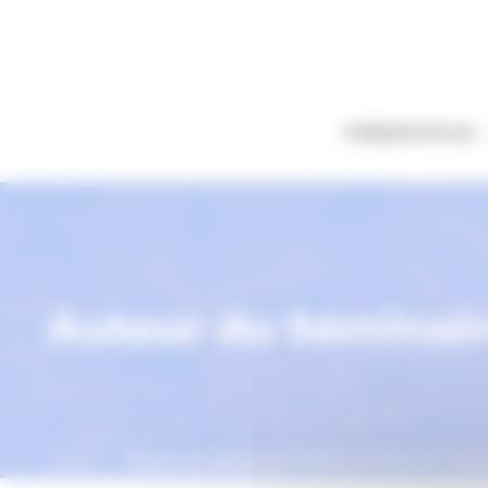
Panneau de gestion des cookies
PRÉSENTATION
Autour du Séminair
Accueil
Autour du Séminaire XXIII Le sinthome. Jou