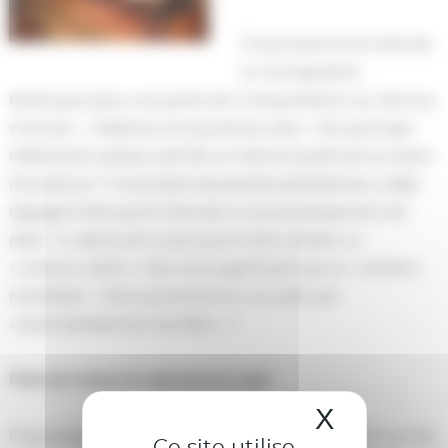
Freud examine le rêve de
la monographie
botanique dans une partie de L’interprétation du rêve qui
s’intitule : « Matériau et sources du rêve ». De quel type
d’éléments verbaux est fait un rêve et quelle est sa raison
d’existence ? Freud dans les parties précédentes a déjà
dégagé le fait que le rêve est un accomplissement de
désir. Il a découvert aussi que le rêve recélait un
« contenu latent » bien plus significatif que le « contenu
manifeste ». Mais qu’entend-on, au juste, par
« accomplissement de désir » ?
Faits de hasard et réponse du sujet
X
Masquer 
Freud dégage trois faits que ceux qui se penchent sur les
Ce site utilise