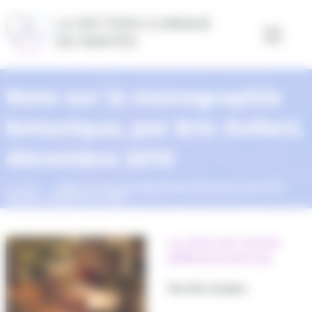
Panneau de gestion des cookies
Note sur la monographie
botanique, par Eric Zuliani,
décembre 2010
Accueil
Note sur la monographie botanique, par Eric
Zuliani, décembre 2010
Le rêve est centré
différemment [i]
Par Éric Zuliani