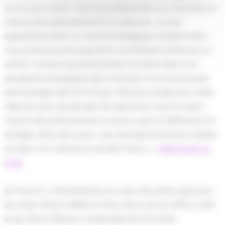
qu’on a pu vouloir inscrire le phénomène du rêve dans la
théorie de la périodicité (23 ou 28 jours) : le rêve
apparaîtrait selon un rythme biologique. Évidemment,
nous avons encore aujourd’hui la tentation d’inscrire un
certain nombre de phénomènes humains dans une
perspective biologique (par exemple, la vie amoureuse
dans biologie des hormones). Mais plus largement, cette
idée de cycle, de période, fait apercevoir que l’on peut
inscrire des phénomènes humains, sans la référence à la
biologie, dans des cycles : par exemple les fameux stades
du deuil. Ce n’est pas le cas de Freud (…)
télécharger la
suite
[i] Freud S., L’interprétation du rêve, Nouvelle traduction
par Jean-Pierre Lefebvre, Paris, Seuil, janvier 2010, p. 346
et pp. 204 à 218 pour l’ensemble de cet article.