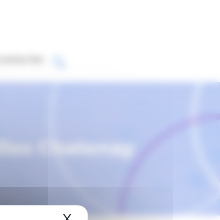
CONTACTER
illes Chatenay
X
Masquer le bandeau de