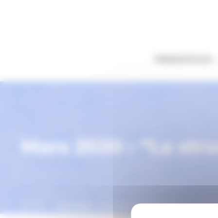
Panneau de gestion des cookies
PRÉSENTATION
Mars 2020 : “La str
Accueil
Mars 2020 : “La structure de bord”, par Gille