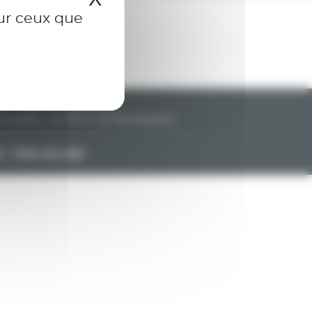
sur ceux que
freudien…
Le CPCT de Nantes
Liens
é
Plan du site