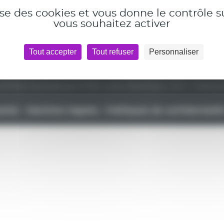
lise des cookies et vous donne le contrôle 
vous souhaitez activer
Tout accepter
Tout refuser
Personnaliser
ertificat Qualiopi
Les CGV
En Loire-Atlantique, l’ACF, Champ 
acter
Mentions légales
Politiques de confidentialit