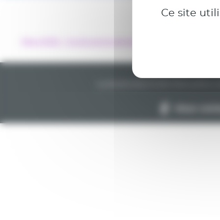
Ce site uti
Mars 2020 : “La structure de bord”, par Gilles Chatenay
La brochure
Le livret d’accueil
Le c
Nous cont