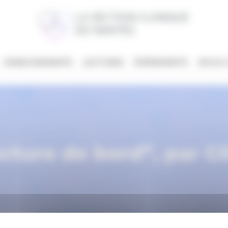
ENSEIGNEMENTS
LECTURES
ÉVÈNEMENTS
NOUS 
ucture de bord”, par G
s Chatenay