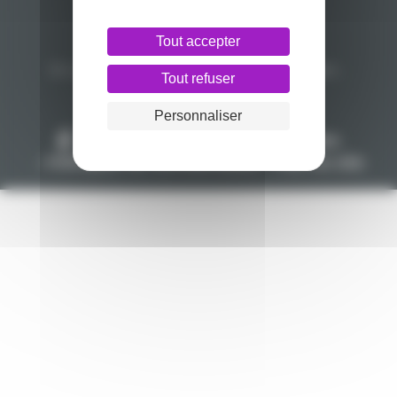
La brochure
Le livret d’accueil
Tout accepter
Le certificat Qualiopi
Les CGV
En Loire-Atlantique, l’ACF, Champ freudien…
Tout refuser
Le CPCT de Nantes
Liens
Personnaliser
Nous contacter
Mentions légales
Politiques de confidentialité
Plan du site